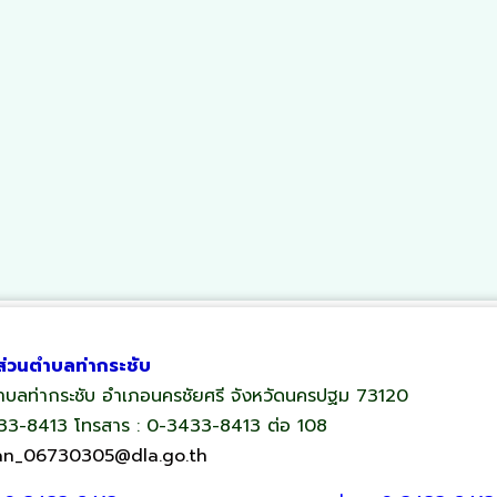
ส่วนตำบลท่ากระชับ
 ตำบลท่ากระชับ อำเภอนครชัยศรี จังหวัดนครปฐม 73120
433-8413 โทรสาร : 0-3433-8413 ต่อ 108
an_06730305@dla.go.th