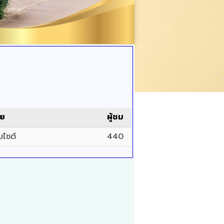
ดย
ผู้ชม
็บไซต์
440