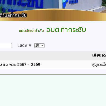
อบต.ท่ากระชับ
แผนอัตรากำลัง
แสดง #
เขียนโ
ระมาณ พ.ศ. 2567 - 2569
ผู้ดูแลเว