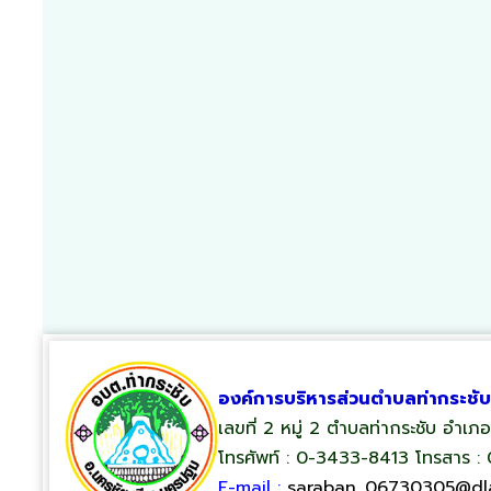
องค์การบริหารส่วนตำบลท่ากระชับ
เลขที่ 2 หมู่ 2 ตำบลท่ากระชับ อำเ
โทรศัพท์ : 0-3433-8413 โทรสาร :
E-mail :
saraban_06730305@dla