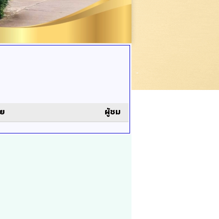
ดย
ผู้ชม