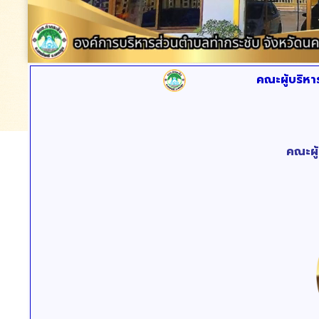
คณะผู้บริห
คณะผู