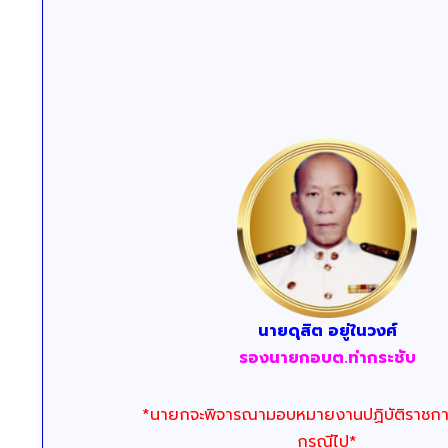
นายดุสิต อยู่ในวงศ์
รองนายกอบต.ท่ากระชับ
*นายกจะพิจารณามอบหมายงานปฏิบัติราชก
กรณีไป*