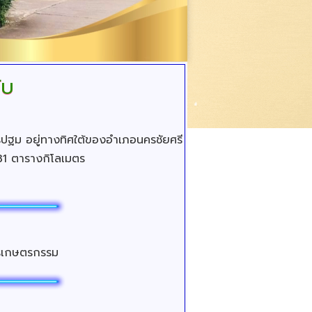
ับ
ครปฐม อยู่ทางทิศใต้ของอำเภอนครชัยศรี
.31 ตารางกิโลเมตร
ารเกษตรกรรม