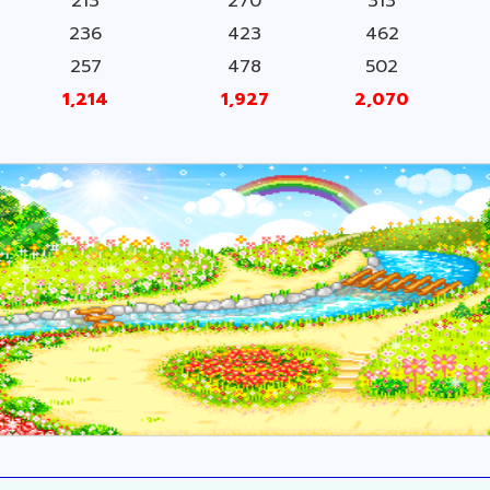
213
270
313
236
423
462
257
478
502
1,214
1,927
2,070