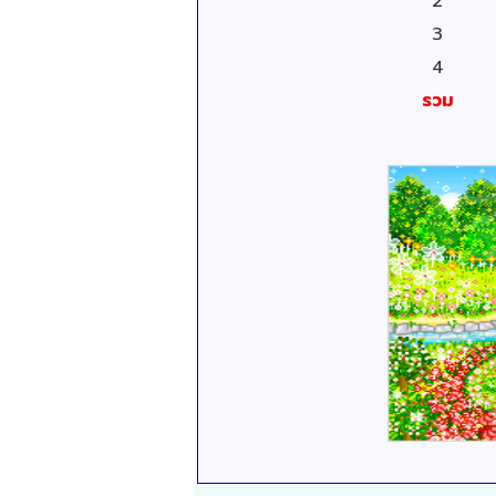
2
3
4
รวม