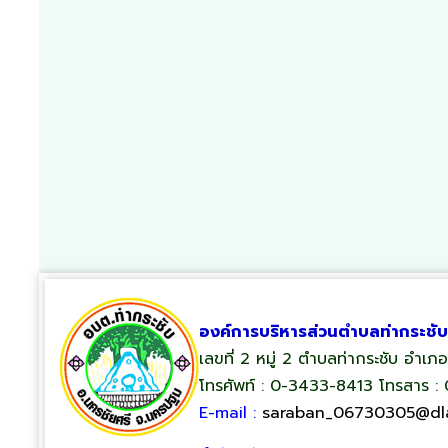
องค์การบริหารส่วนตำบลท่ากระชับ
เลขที่ 2 หมู่ 2 ตำบลท่ากระชับ อำเ
โทรศัพท์ : 0-3433-8413 โทรสาร :
E-mail :
saraban_06730305@dla